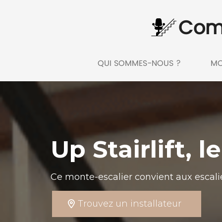
Com
QUI SOMMES-NOUS ?
MO
Up Stairlift, 
Ce monte-escalier convient aux escalier
Trouvez un installateur