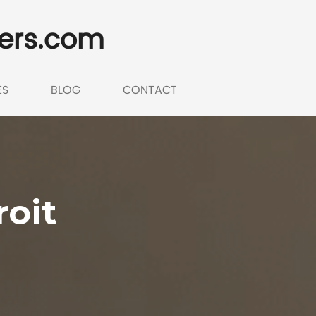
ers.com
ES
BLOG
CONTACT
roit